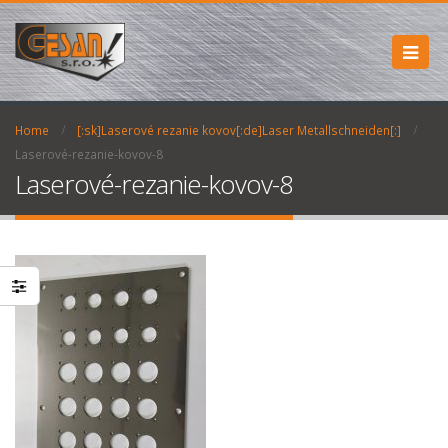
Home
[:sk]Laserové rezanie kovov[:de]Laser Metallschneiden[:]
Laserové-rezanie-kovov-8
Laserové-rezanie-kovov-8