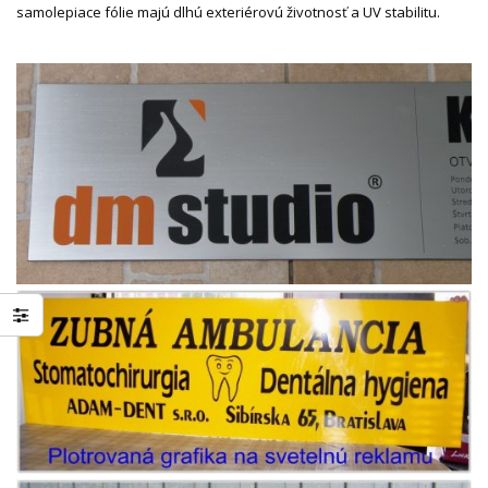
samolepiace fólie majú dlhú exteriérovú životnosť a UV stabilitu.