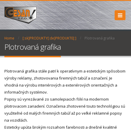
Home
[:sk]PRODUKTY[:de]PRODUKTE[:]
Plotrovaná grafika
Plotrovaná grafika
Plotrovaná grafika stále patrí k operatívnym a estetickým spôsobom
výroby reklamy, zhotovovania firemných tabúľ a označení. Je
vhodná na výrobu interiérových a exteriérových orientačných a
informačných systémov.
Popisy sú vyrezávané zo samolepiacich fólií na modernom
plotrovacom zariadení. Označenia zhotovené touto technológiou sú
využiteľné od malých firemných tabúľ až po veľké reklamné popisy
na vozidlách.
Esteticky upúta širokým rozsahom farebnosti a dnešné kvalitné