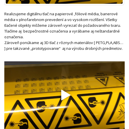
Realizujeme digitálnu tlač na papierové ,fóliové média, banerové
média v plnofarebnom prevedení a vo vysokom rozlíšení. Všetky
tlačené objekty môžeme zároveň vyrezať do požadovaného tvaru.
Tlačíme aj bezpečnostné označenia a vyrábame aj neštandardné
označenia.
Zároveň ponúkame aj 3D tlač z rôznych materiálov [ PETG,PLA,ABS…
] pre takzvané „prototypovanie“ aj na výrobu drobných predmetov.