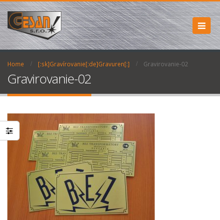
Home
[:sk]Gravírovanie[:de]Gravuren[:]
Gravirovanie-02
Gravirovanie-02