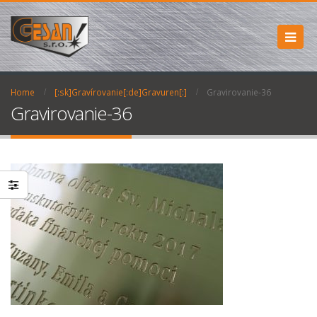
Home
[:sk]Gravírovanie[:de]Gravuren[:]
Gravirovanie-36
Gravirovanie-36