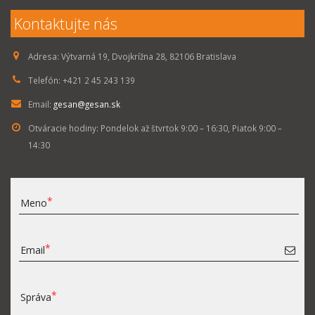
Kontaktujte nás
Adresa:
Výtvarná 19, Dvojkrížna 28, 82106 Bratislava
Telefón:
+421 2 45 243 139
Email:
gesan@gesan.sk
Otváracie hodiny:
Pondelok až štvrtok 9:00 – 16:30, Piatok 9:00 –
14:30
Meno
Email
Správa