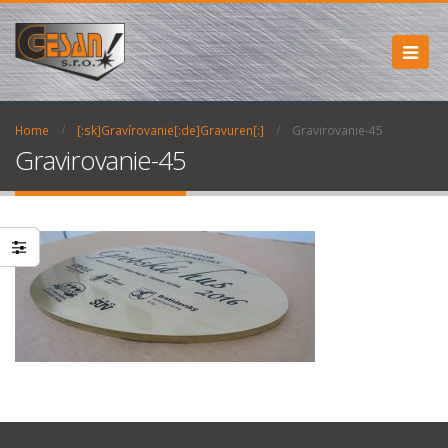
Home
[:sk]Gravírovanie[:de]Gravuren[:]
Gravirovanie-45
Gravirovanie-45