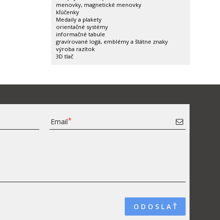
menovky, magnetické menovky
kľúčenky
Medaily a plakety
orientačné systémy
informačné tabule
gravírované logá, emblémy a štátne znaky
výroba razítok
3D tlač
Email
O D O S L A Ť