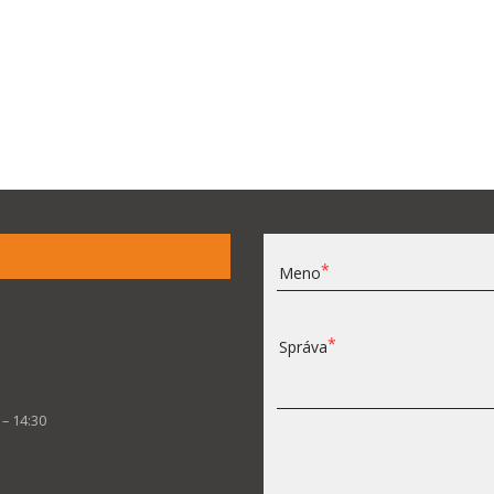
Meno
Správa
 – 14:30