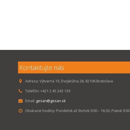
Kontaktujte nás
Adresa:
Výtvarná 19, Dvojkrížna 28, 82106 Bratislava
Telefón:
+421 2 45 243 139
Email:
gesan@gesan.sk
Otváracie hodiny:
Pondelok až štvrtok 9:00 – 16:30, Piatok 9:00