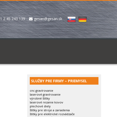
1 2 45 243 139
gesan@gesan.sk
SLUŽBY PRE FIRMY – PRIEMYSEL
cnc gravírovanie
laserové gravírovanie
výrobné štítky
laserové rezanie kovov
plechové diely
štítky pre stroje a zariadenia
štítky pre elektrické rozvádzače