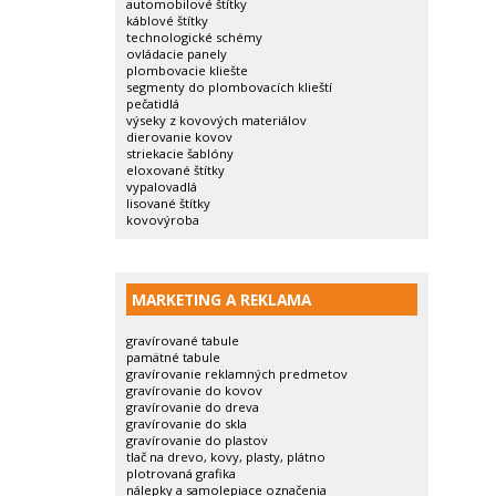
automobilové štítky
káblové štítky
technologické schémy
ovládacie panely
plombovacie kliešte
segmenty do plombovacích klieští
pečatidlá
výseky z kovových materiálov
dierovanie kovov
striekacie šablóny
eloxované štítky
vypalovadlá
lisované štítky
kovovýroba
MARKETING A REKLAMA
gravírované tabule
pamätné tabule
gravírovanie reklamných predmetov
gravírovanie do kovov
gravírovanie do dreva
gravírovanie do skla
gravírovanie do plastov
tlač na drevo, kovy, plasty, plátno
plotrovaná grafika
nálepky a samolepiace označenia