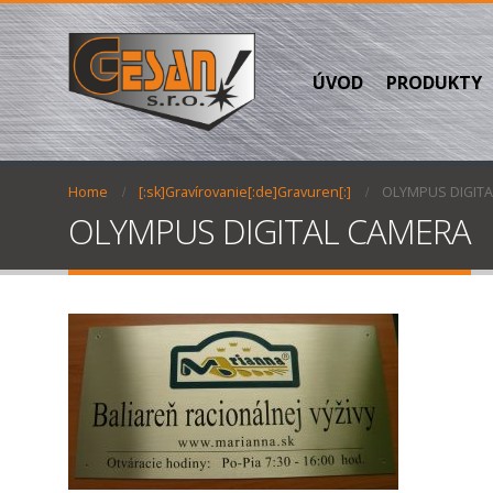
ÚVOD
PRODUKTY
Home
[:sk]Gravírovanie[:de]Gravuren[:]
OLYMPUS DIGIT
OLYMPUS DIGITAL CAMERA