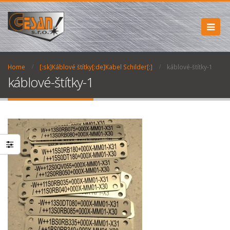
Home
[:sk]Káblové štítky[:de]Kabel Schilder[:]
káblové-štítky-1
káblové-štítky-1