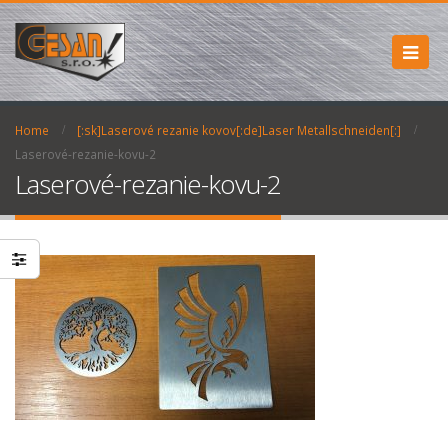
Home
[:sk]Laserové rezanie kovov[:de]Laser Metallschneiden[:]
Laserové-rezanie-kovu-2
Laserové-rezanie-kovu-2