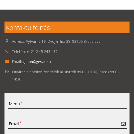
Kontaktujte nás
Adresa:
Výtvarná 19, Dvojkrížna 28, 82106 Bratislava
Telefón:
+421 2 45 243 139
Email:
gesan@gesan.sk
Otváracie hodiny:
Pondelok až štvrtok 9:00 – 16:30, Piatok 9:00 –
14:30
Meno
Email