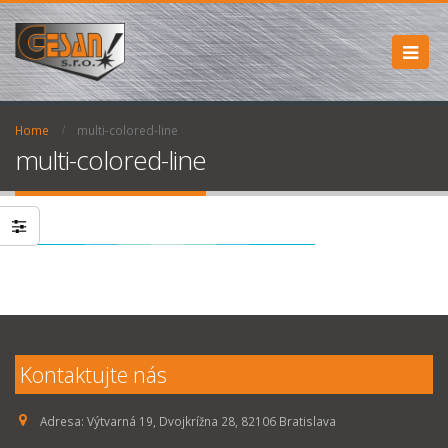
Home
multi-colored-line
multi-colored-line
Kontaktujte nás
Adresa:
Výtvarná 19, Dvojkrížna 28, 82106 Bratislava