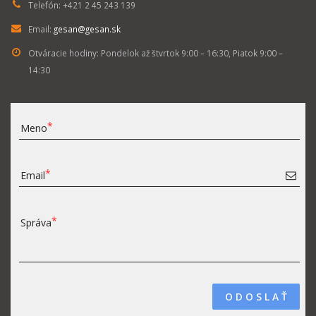
Telefón:
+421 2 45 243 139
Email:
gesan@gesan.sk
Otváracie hodiny:
Pondelok až štvrtok 9:00 – 16:30, Piatok 9:00 –
14:30
Meno
Email
Správa
O D O S L A Ť