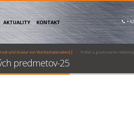
+42
AKTUALITY
KONTAKT
Druck und Gravur von Werbematerialien[:]
Potlač a gravírovanie reklam
ných predmetov-25