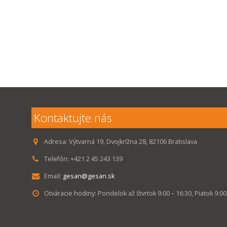
Kontaktujte nás
Adresa:
Výtvarná 19, Dvojkrížna 28, 82106 Bratislava
Telefón:
+421 2 45 243 139
Email:
gesan@gesan.sk
Otváracie hodiny:
Pondelok až štvrtok 9:00 – 16:30, Piatok 9:00