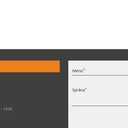
Meno
Správa
 – 14:30