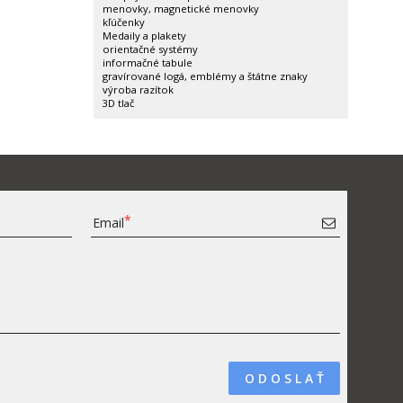
menovky, magnetické menovky
kľúčenky
Medaily a plakety
orientačné systémy
informačné tabule
gravírované logá, emblémy a štátne znaky
výroba razítok
3D tlač
Email
O D O S L A Ť