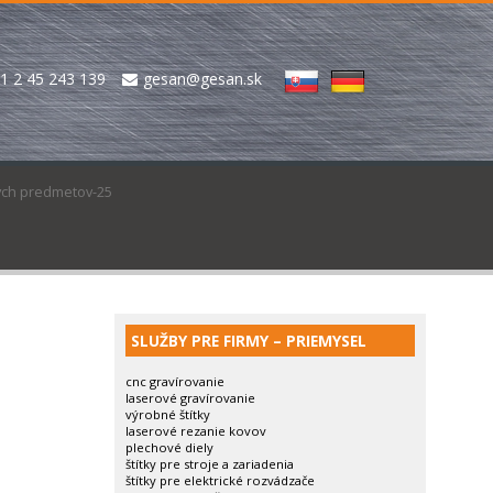
1 2 45 243 139
gesan@gesan.sk
ných predmetov-25
SLUŽBY PRE FIRMY – PRIEMYSEL
cnc gravírovanie
laserové gravírovanie
výrobné štítky
laserové rezanie kovov
plechové diely
štítky pre stroje a zariadenia
štítky pre elektrické rozvádzače