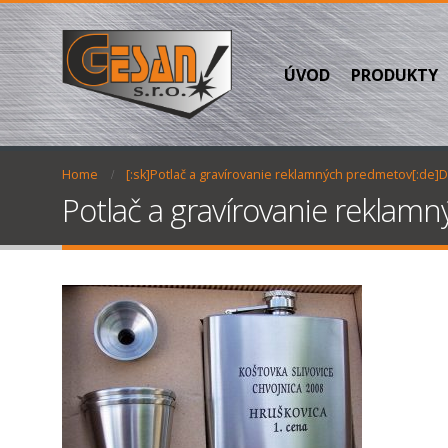
ÚVOD
PRODUKTY
Home
[:sk]Potlač a gravírovanie reklamných predmetov[:de]
Potlač a gravírovanie reklam