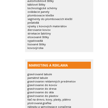
automobilové štítky
káblové štítky
technologické schémy
ovládacie panely
plombovacie kliešte
segmenty do plombovacích klieští
pečatidlá
výseky z kovových materiálov
dierovanie kovov
striekacie šablóny
eloxované štítky
vypalovadlá
lisované štítky
kovovýroba
MARKETING A REKLAMA
gravírované tabule
pamätné tabule
gravírovanie reklamných predmetov
gravírovanie do kovov
gravírovanie do dreva
gravírovanie do skla
gravírovanie do plastov
tlač na drevo, kovy, plasty, plátno
plotrovaná grafika
nálepky a samolepiace označenia