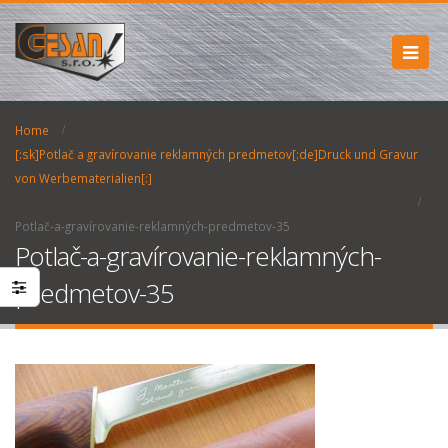
Home
[:sk]Potlač a gravírovanie reklamných predmetov[:de]Druck und Gravur
von Werbematerialien[:]
Potlač-a-gravírovanie-reklamných-predmetov-35
Potlač-a-gravírovanie-reklamných-
predmetov-35