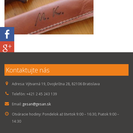
Kontaktujte nás
Adresa:
Výtvarná 19, Dvojkrížna 28, 82106 Bratislava
Telefón:
+421 2 45 243 139
Email:
gesan@gesan.sk
Otváracie hodiny:
Pondelok až štvrtok 9:00 – 16:30, Piatok 9:00 –
14:30