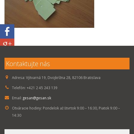
Kontaktujte nás
Adresa:
Výtvarná 19, Dvojkrížna 28, 82106 Bratislava
Telefón:
+421 2 45 243 139
Email:
gesan@gesan.sk
Otváracie hodiny:
Pondelok až štvrtok 9:00 – 16:30, Piatok 9:00 –
14:30