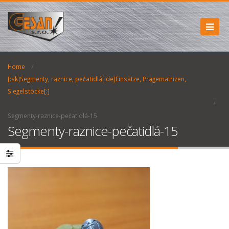
Home
[:sk]Segmenty, raznice, pečatidlá[:de]Einsätze, Prägematrizen,
Siegelstöcke[:]
Segmenty-raznice-pečatidlá-15
Segmenty-raznice-pečatidlá-15