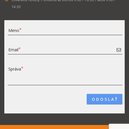
14:30
Meno
Email
Správa
O D O S L A Ť