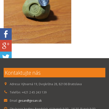
Kontaktujte nás
Adresa:
Výtvarná 19, Dvojkrížna 28, 82106 Bratislava
Telefón:
+421 2 45 243 139
Email:
gesan@gesan.sk
Otváracie hodiny:
Pondelok až štvrtok 9:00 – 16:30, Piatok 9:00 –