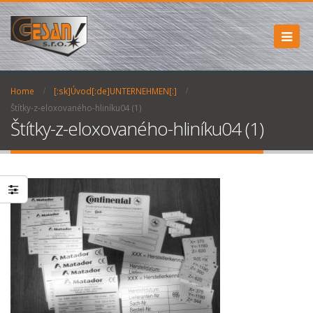
Home
[:sk]Úvod[:de]UNTERNEHMEN[:]
Štítky-z-eloxovaného-hliníku04 (1)
Štítky-z-eloxovaného-hliníku04 (1)