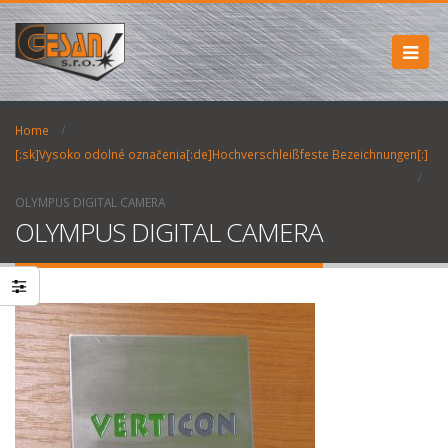
Home
[:sk]Vysoko odolné označenia[:de]Hochverschleißfeste Bezeichnungen[:]
OLYMPUS DIGITAL CAMERA
OLYMPUS DIGITAL CAMERA