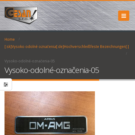
Home
[:sk]Vysoko odolné označenia[:de]Hochverschleißfeste Bezeichnungen[:]
Vysoko-odolné-označenia-05
Vysoko-odolné-označenia-05