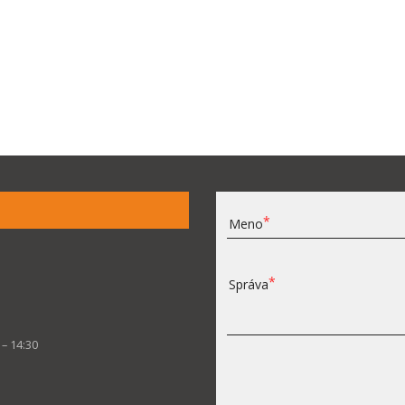
Meno
Správa
 – 14:30