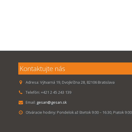
Kontaktujte nás
Adresa:
Výtvarná 19, Dvojkrížna 28, 82106 Bratislava
Telefón:
+421 2 45 243 139
Email:
gesan@gesan.sk
Otváracie hodiny:
Pondelok až štvrtok 9:00 – 16:30, Piatok 9:00