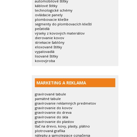
automobilové štítky
káblové štítky
technologické schémy
ovládacie panely
plombovacie kliešte
segmenty do plombovacích klieští
pečatidlá
výseky z kovových materiálov
dierovanie kovov
striekacie šablóny
eloxované štítky
vypalovadlá
lisované štítky
kovovýroba
MARKETING A REKLAMA
gravírované tabule
pamätné tabule
gravírovanie reklamných predmetov
gravírovanie do kovov
gravírovanie do dreva
gravírovanie do skla
gravírovanie do plastov
tlač na drevo, kovy, plasty, plátno
plotrovaná grafika
nálepky a samolepiace označenia