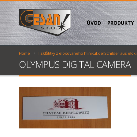
ÚVOD
PRODUKTY
Home
[:sk]Štítky z eloxovaného hliníku[:de]Schilder aus eloxi
OLYMPUS DIGITAL CAMERA