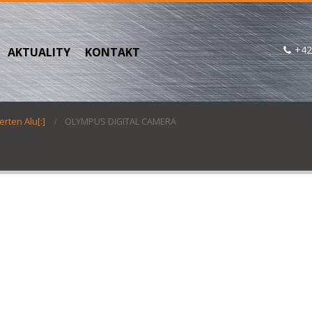
+42
AKTUALITY
KONTAKT
erten Alu[:]
OLYMPUS DIGITAL CAMERA