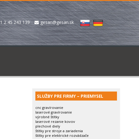
1 2 45 243 139
gesan@gesan.sk
SLUŽBY PRE FIRMY – PRIEMYSEL
cnc gravírovanie
laserové gravírovanie
výrobné štítky
laserové rezanie kovov
plechové diely
štítky pre stroje a zariadenia
štítky pre elektrické rozvádzače