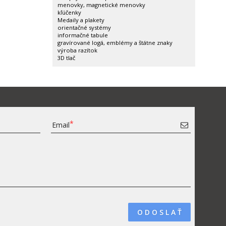
menovky, magnetické menovky
kľúčenky
Medaily a plakety
orientačné systémy
informačné tabule
gravírované logá, emblémy a štátne znaky
výroba razítok
3D tlač
Email
O D O S L A Ť