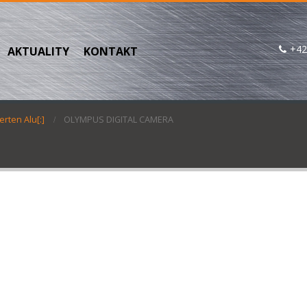
+42
AKTUALITY
KONTAKT
erten Alu[:]
OLYMPUS DIGITAL CAMERA