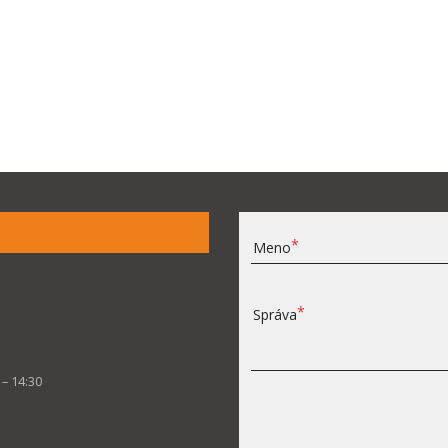
Meno
Správa
 – 14:30