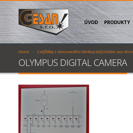
ÚVOD
PRODUKTY
Home
[:sk]Štítky z eloxovaného hliníku[:de]Schilder aus eloxi
OLYMPUS DIGITAL CAMERA