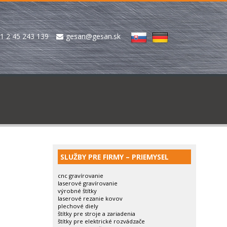
1 2 45 243 139
gesan@gesan.sk
SLUŽBY PRE FIRMY – PRIEMYSEL
cnc gravírovanie
laserové gravírovanie
výrobné štítky
laserové rezanie kovov
plechové diely
štítky pre stroje a zariadenia
štítky pre elektrické rozvádzače