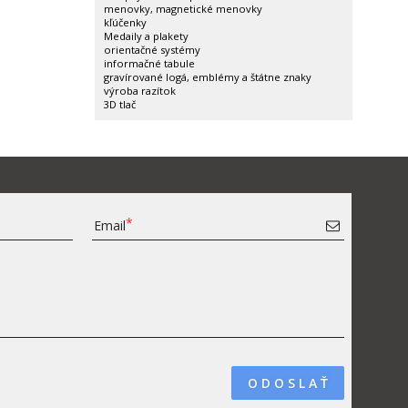
menovky, magnetické menovky
kľúčenky
Medaily a plakety
orientačné systémy
informačné tabule
gravírované logá, emblémy a štátne znaky
výroba razítok
3D tlač
Email
O D O S L A Ť