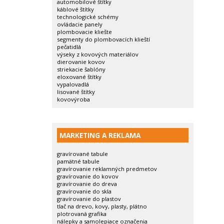
automobilové štítky
káblové štítky
technologické schémy
ovládacie panely
plombovacie kliešte
segmenty do plombovacích klieští
pečatidlá
výseky z kovových materiálov
dierovanie kovov
striekacie šablóny
eloxované štítky
vypalovadlá
lisované štítky
kovovýroba
MARKETING A REKLAMA
gravírované tabule
pamätné tabule
gravírovanie reklamných predmetov
gravírovanie do kovov
gravírovanie do dreva
gravírovanie do skla
gravírovanie do plastov
tlač na drevo, kovy, plasty, plátno
plotrovaná grafika
nálepky a samolepiace označenia