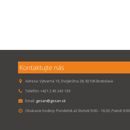
Kontaktujte nás
Adresa:
Výtvarná 19, Dvojkrížna 28, 82106 Bratislava
Telefón:
+421 2 45 243 139
Email:
gesan@gesan.sk
Otváracie hodiny:
Pondelok až štvrtok 9:00 – 16:30, Piatok 9:00