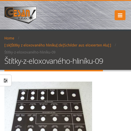
Home
[:sk]Štítky z eloxovaného hliníku[:de]Schilder aus eloxierten Alu[:]
Štítky-z-eloxovaného-hliníku-09
Štítky-z-eloxovaného-hliníku-09