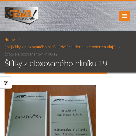
Home
[:sk]Štítky z eloxovaného hliníku[:de]Schilder aus eloxierten Alu[:]
Štítky-z-eloxovaného-hliníku-19
Štítky-z-eloxovaného-hliníku-19