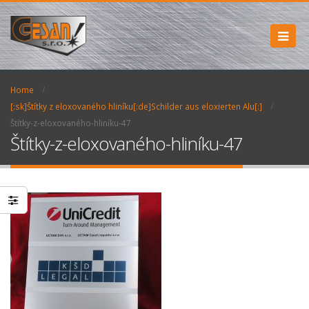
Home
[:sk]Štítky z eloxovaného hliníku[:de]Schilder aus eloxierten Alu[:]
Štítky-z-eloxovaného-hliníku-47
Štítky-z-eloxovaného-hliníku-47