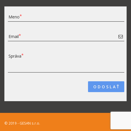
Meno
Email
Správa
O D O S L A Ť
© 2019 - GESAN s.r.o.