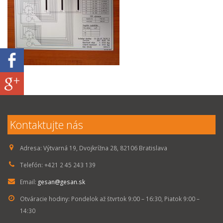
Kontaktujte nás
Adresa:
Výtvarná 19, Dvojkrížna 28, 82106 Bratislava
Telefón:
+421 2 45 243 139
Email:
gesan@gesan.sk
Otváracie hodiny:
Pondelok až štvrtok 9:00 – 16:30, Piatok 9:00 –
14:30