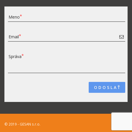
Meno
Email
Správa
O D O S L A Ť
© 2019 - GESAN s.r.o.