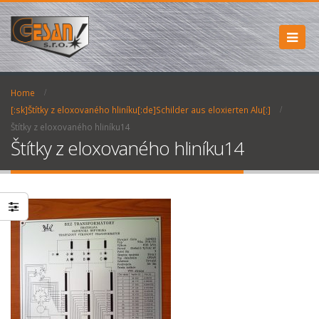
Home
[:sk]Štítky z eloxovaného hliníku[:de]Schilder aus eloxierten Alu[:]
Štítky z eloxovaného hliníku14
Štítky z eloxovaného hliníku14