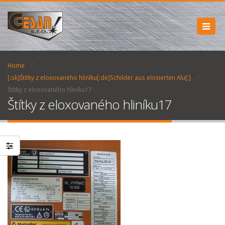
Home
[:sk]Štítky z eloxovaného hliníku[:de]Schilder aus eloxierten Alu[:]
Štítky z eloxovaného hliníku17
Štítky z eloxovaného hliníku17