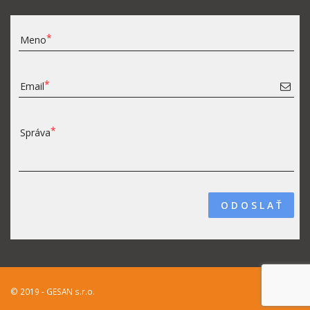
Meno
Email
Správa
O D O S L A Ť
© 2019 - GESAN s.r.o.